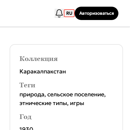
RU
Авторизоваться
Коллекция
Каракалпакстан
Теги
природа
,
сельское поселение
,
этнические типы
,
игры
Год
1930