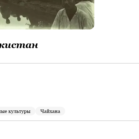
икистан
ные культуры
Чайхана