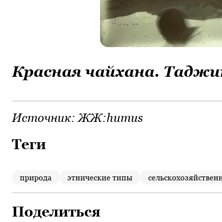
Красная чайхана. Тадж
Источник:
ЖЖ:humus
Теги
природа
этнические типы
сельскохозяйствен
Поделиться