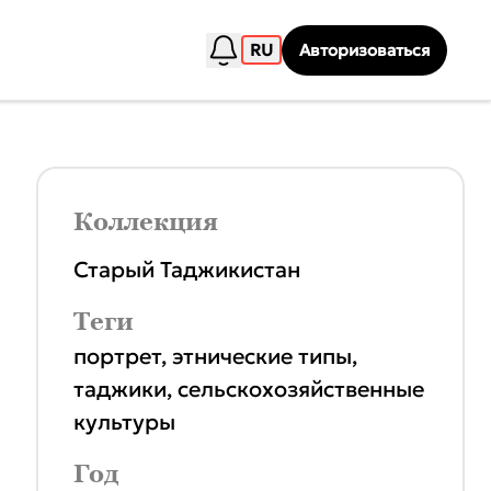
RU
Авторизоваться
Коллекция
Старый Таджикистан
Теги
портрет
,
этнические типы
,
таджики
,
сельскохозяйственные
культуры
Год