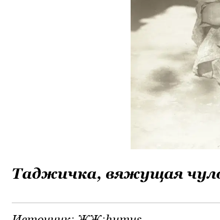
Таджичка, вяжущая чул
Источник:
ЖЖ:humus