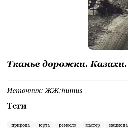
Тканье дорожки. Казахи.
Источник:
ЖЖ:humus
Теги
природа
юрта
ремесло
мастер
национа