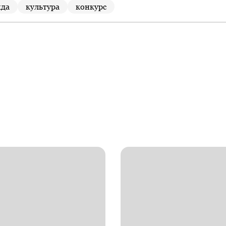
жда
культура
конкурс