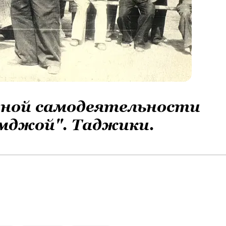
ной самодеятельности
мджой". Таджики.