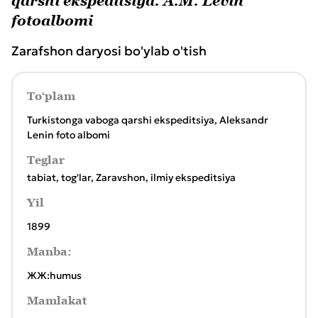
qarshi ekspeditsiya. A.M. Levin
fotoalbomi
Zarafshon daryosi bo'ylab o'tish
To‘plam
Turkistonga vaboga qarshi ekspeditsiya, Aleksandr
Lenin foto albomi
Teglar
tabiat
,
tog'lar
,
Zaravshon
,
ilmiy ekspeditsiya
Yil
1899
Manba:
ЖЖ:humus
Mamlakat