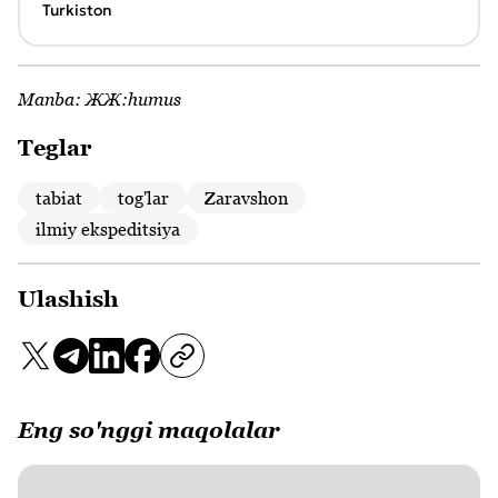
Turkiston
Manba:
ЖЖ:humus
Teglar
tabiat
tog'lar
Zaravshon
ilmiy ekspeditsiya
Ulashish
Eng so'nggi maqolalar