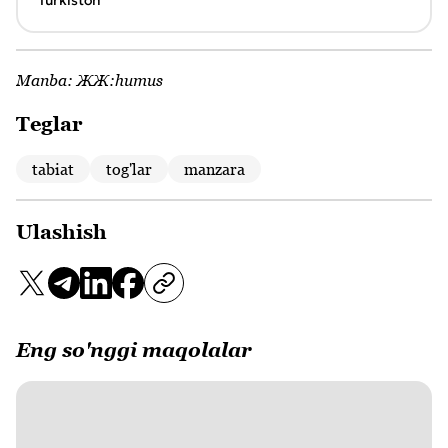
Turkiston
Manba:
ЖЖ:humus
Teglar
tabiat
tog'lar
manzara
Ulashish
Eng so'nggi maqolalar