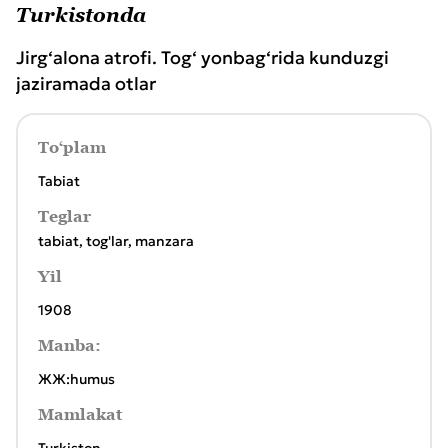
Turkistonda
Jirg‘alona atrofi. Tog‘ yonbag‘rida kunduzgi
jaziramada otlar
To‘plam
Tabiat
Teglar
tabiat
,
tog'lar
,
manzara
Yil
1908
Manba:
ЖЖ:humus
Mamlakat