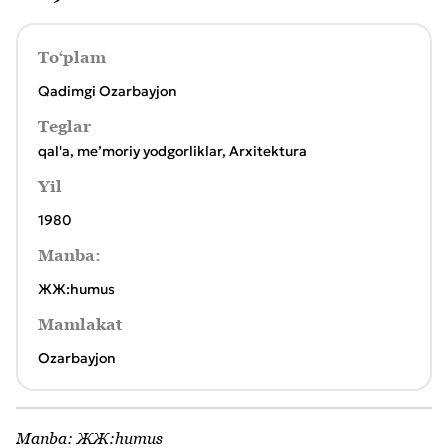
To‘plam
Qadimgi Ozarbayjon
Teglar
qal'a
,
meʼmoriy yodgorliklar
,
Arxitektura
Yil
1980
Manba:
ЖЖ:humus
Mamlakat
Ozarbayjon
Manba:
ЖЖ:humus