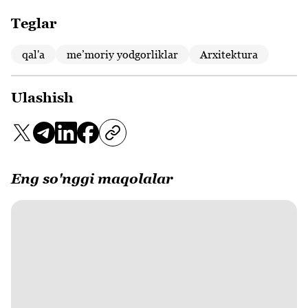
Teglar
qal'a
meʼmoriy yodgorliklar
Arxitektura
Ulashish
Eng so'nggi maqolalar