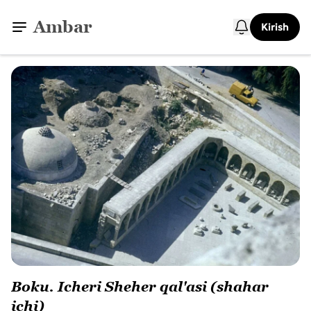
Ambar
Kirish
Boku. Icheri Sheher qal'asi (shahar
ichi)