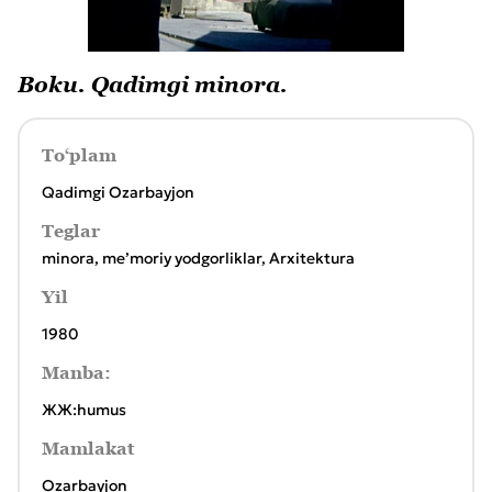
Boku. Qadimgi minora.
To‘plam
Qadimgi Ozarbayjon
Teglar
minora
,
meʼmoriy yodgorliklar
,
Arxitektura
Yil
1980
Manba:
ЖЖ:humus
Mamlakat
Ozarbayjon