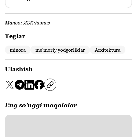
Manba:
ЖЖ:humus
Teglar
minora
meʼmoriy yodgorliklar
Arxitektura
Ulashish
Eng so'nggi maqolalar