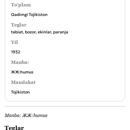
To‘plam
Qadimgi Tojikiston
Teglar
tabiat
,
bozor
,
ekinlar
,
paranja
Yil
1932
Manba:
ЖЖ:humus
Mamlakat
Tojikiston
Manba:
ЖЖ:humus
Teglar