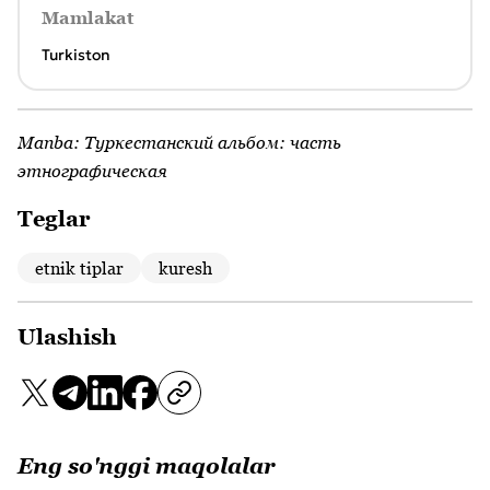
Mamlakat
Turkiston
Manba:
Туркестанский альбом: часть
этнографическая
Teglar
etnik tiplar
kuresh
Ulashish
Eng so'nggi maqolalar