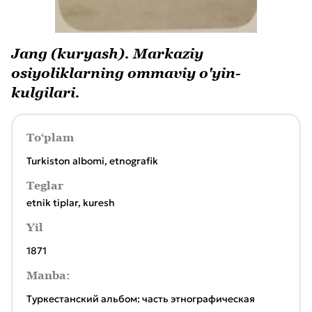
Jang (kuryash). Markaziy
osiyoliklarning ommaviy o'yin-
kulgilari.
To‘plam
Turkiston albomi, etnografik
Teglar
etnik tiplar
,
kuresh
Yil
1871
Manba:
Туркестанский альбом: часть этнографическая