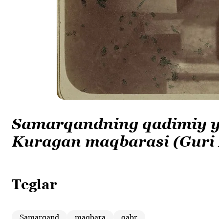
Samarqandning qadimiy yo
Kuragan maqbarasi (Guri 
Teglar
Samarqand
maqbara
qabr