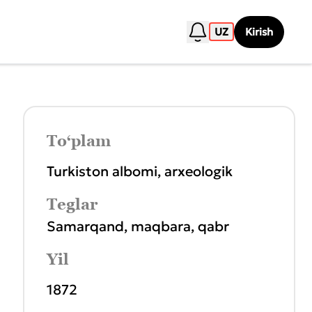
UZ
Kirish
To‘plam
Turkiston albomi, arxeologik
Teglar
Samarqand
,
maqbara
,
qabr
Yil
1872