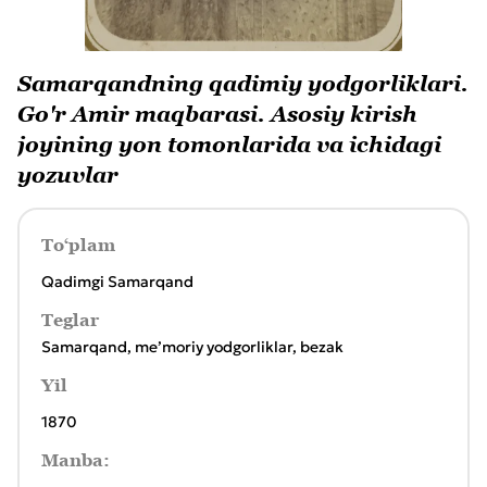
Samarqandning qadimiy yodgorliklari.
Go'r Amir maqbarasi. Asosiy kirish
joyining yon tomonlarida va ichidagi
yozuvlar
To‘plam
Qadimgi Samarqand
Teglar
Samarqand
,
meʼmoriy yodgorliklar
,
bezak
Yil
1870
Manba: