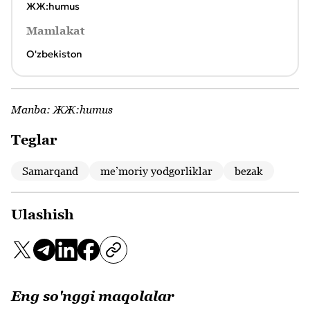
ЖЖ:humus
Mamlakat
O'zbekiston
Manba:
ЖЖ:humus
Teglar
Samarqand
meʼmoriy yodgorliklar
bezak
Ulashish
Eng so'nggi maqolalar