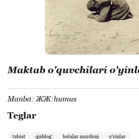
Maktab o'quvchilari o'yinl
Manba:
ЖЖ:humus
Teglar
tabiat
qishlogʻ
bolalar maydoni
o'yinlar