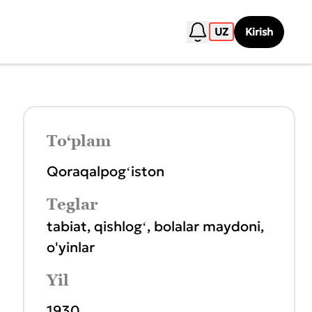
UZ
Kirish
To‘plam
Qoraqalpogʻiston
Teglar
tabiat
,
qishlogʻ
,
bolalar maydoni
,
o'yinlar
Yil
1930