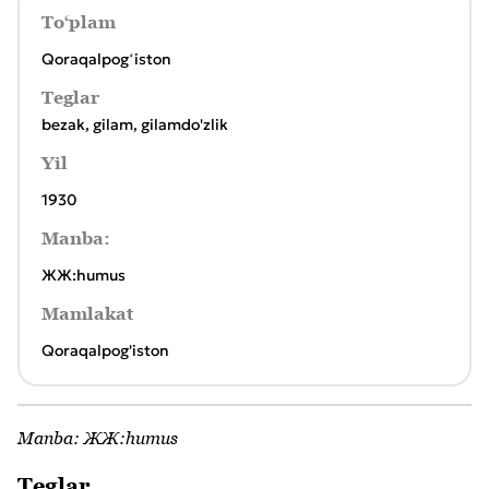
To‘plam
Qoraqalpogʻiston
Teglar
bezak
,
gilam
,
gilamdo'zlik
Yil
1930
Manba:
ЖЖ:humus
Mamlakat
Qoraqalpog'iston
Manba:
ЖЖ:humus
Teglar