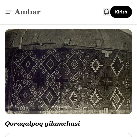
Ambar
Kirish
Qoraqalpoq gilamchasi