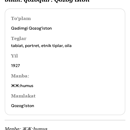
To‘plam
Qadimgi Qozog'iston
Teglar
tabiat
,
portret
,
etnik tiplar
,
oila
Yil
1927
Manba:
ЖЖ:humus
Mamlakat
Qozog'iston
Manba:
ЖЖ:humus