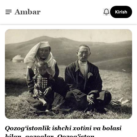
Ambar
Kirish
Qozog‘istonlik ishchi xotini va bolasi
bilan. qozoqlar. Qozog'iston