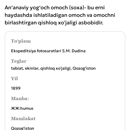
An’anaviy yog‘och omoch (soxa)- bu erni
haydashda ishlatiladigan omoch va omochni
birlashtirgan qishloq xo'jaligi asbobidir.
To‘plam
Ekspeditsiya fotosuratlari S.M. Dudina
Teglar
tabiat
,
ekinlar
,
qishloq xo'jaligi
,
Qozog'iston
Yil
1899
Manba:
ЖЖ:humus
Mamlakat
Qozog'iston