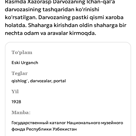
Rasmda Xazorasp Darvozaning Ichan-qal'a
darvozasining tashqaridan ko'rinishi
ko'rsatilgan. Darvozaning pastki qismi xaroba
holatda. Shaharga kirishdan oldin shaharga bir
nechta odam va aravalar kirmoqda.
To‘plam
Eski Urganch
Teglar
qishlogʻ
,
darvozalar
,
portal
Yil
1928
Manba:
Государственный каталог Национального музейного
фонда Республики Узбекистан