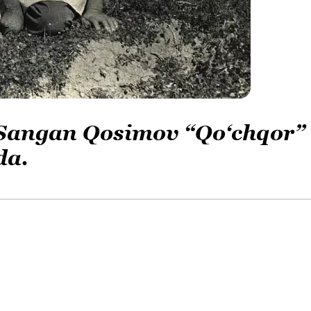
 Sangan Qosimov “Qo‘chqor”
da.