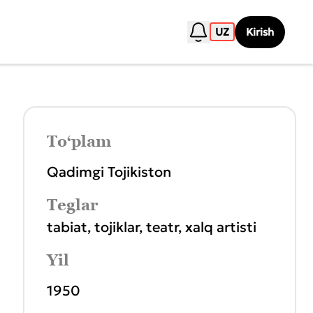
UZ
Kirish
To‘plam
Qadimgi Tojikiston
Teglar
tabiat
,
tojiklar
,
teatr
,
хalq artisti
Yil
1950