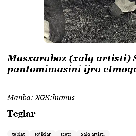
Masxaraboz (xalq artisti)
pantomimasini ijro etmoq
Manba:
ЖЖ:humus
Teglar
tabiat
tojiklar
teatr
хalq artisti