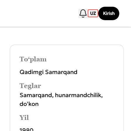
UZ
Kirish
To‘plam
Qadimgi Samarqand
Teglar
Samarqand
,
hunarmandchilik
,
do'kon
Yil
1980