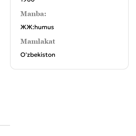
Manba:
ЖЖ:humus
Mamlakat
O'zbekiston