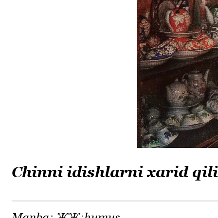
Chinni idishlarni xarid q
Manba:
ЖЖ:humus