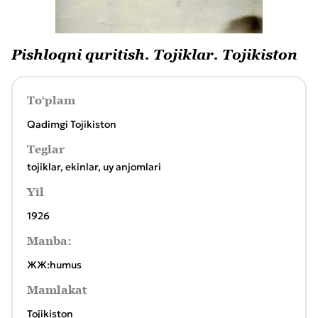
Pishloqni quritish. Тojiklar. Tojikiston
To‘plam
Qadimgi Tojikiston
Teglar
tojiklar
,
ekinlar
,
uy anjomlari
Yil
1926
Manba:
ЖЖ:humus
Mamlakat
Tojikiston