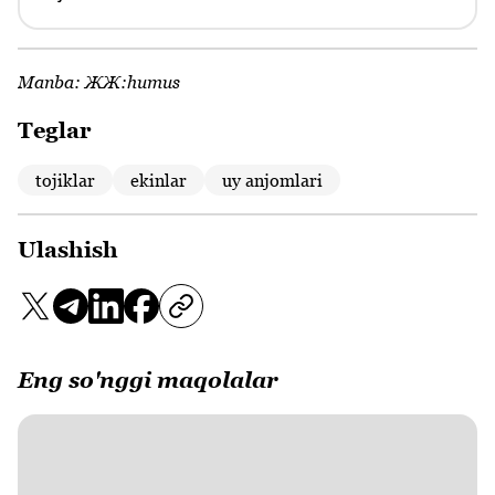
Manba:
ЖЖ:humus
Teglar
tojiklar
ekinlar
uy anjomlari
Ulashish
Eng so'nggi maqolalar