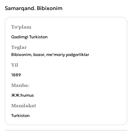
Samarqand. Bibixonim
To‘plam
Qadimgi Turkiston
Teglar
Bibixonim
,
bozor
,
meʼmoriy yodgorliklar
Yil
1889
Manba:
ЖЖ:humus
Mamlakat
Turkiston