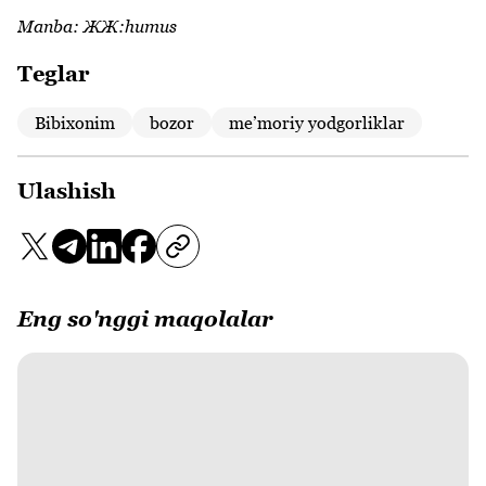
Manba:
ЖЖ:humus
Teglar
Bibixonim
bozor
meʼmoriy yodgorliklar
Ulashish
Eng so'nggi maqolalar