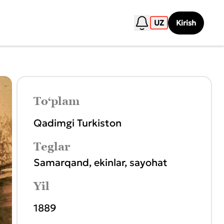
UZ
Kirish
To‘plam
Qadimgi Turkiston
Teglar
Samarqand
,
ekinlar
,
sayohat
Yil
1889