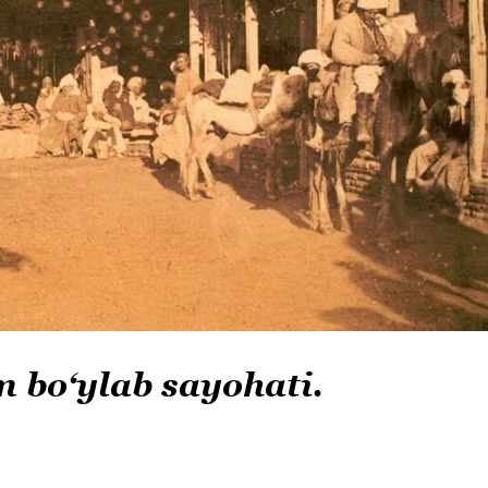
n boʻylab sayohati.