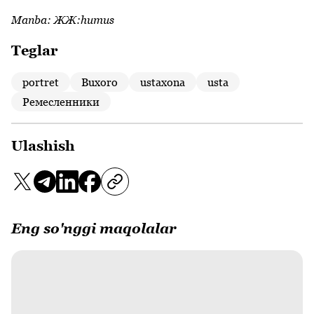
Manba:
ЖЖ:humus
Teglar
portret
Buxorо
ustaxona
usta
Ремесленники
Ulashish
Eng so'nggi maqolalar