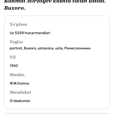
Rahmat Mirzoyev kashta tikish ustasi.
Buxoro.
To‘plam
Uz SSSR hunarmandlari
Teglar
portret
,
Buxorо
,
ustaxona
,
usta
,
Ремесленники
Yil
1950
Manba:
ЖЖ:humus
Mamlakat
O'zbekiston