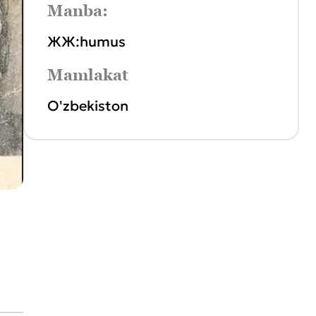
Manba:
ЖЖ:humus
Mamlakat
O'zbekiston