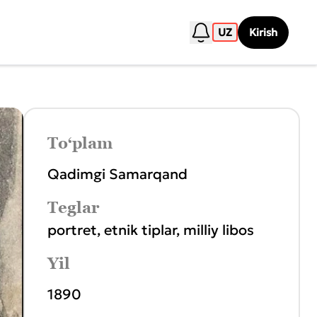
UZ
Kirish
To‘plam
Qadimgi Samarqand
Teglar
portret
,
etnik tiplar
,
milliy libos
Yil
1890