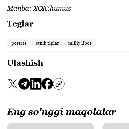
Manba:
ЖЖ:humus
Teglar
portret
etnik tiplar
milliy libos
Ulashish
Eng so'nggi maqolalar