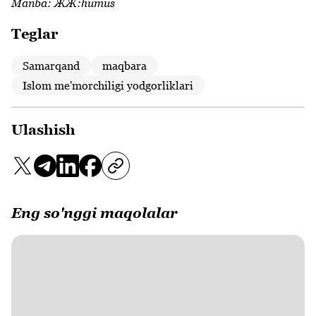
Manba:
ЖЖ:humus
Teglar
Samarqand
maqbara
Islom me'morchiligi yodgorliklari
Ulashish
Eng so'nggi maqolalar