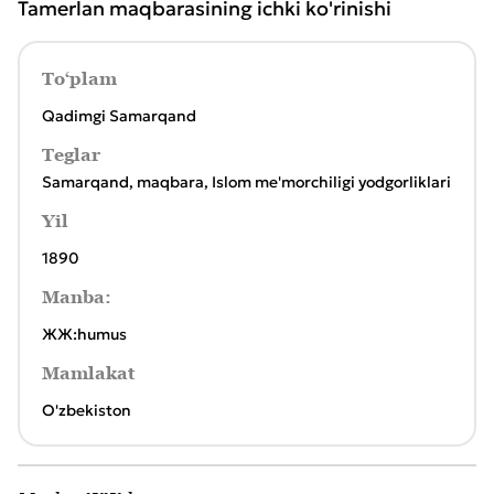
Tamerlan maqbarasining ichki ko'rinishi
To‘plam
Qadimgi Samarqand
Teglar
Samarqand
,
maqbara
,
Islom me'morchiligi yodgorliklari
Yil
1890
Manba:
ЖЖ:humus
Mamlakat
O'zbekiston