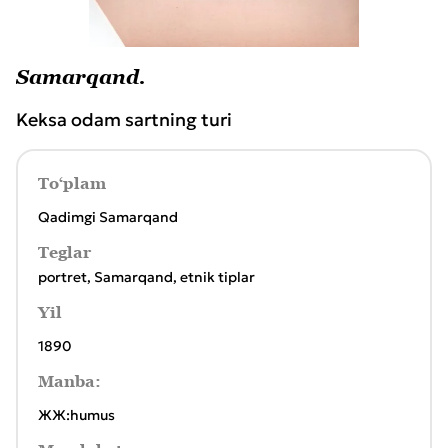
Samarqand.
Keksa odam sartning turi
To‘plam
Qadimgi Samarqand
Teglar
portret
,
Samarqand
,
etnik tiplar
Yil
1890
Manba:
ЖЖ:humus