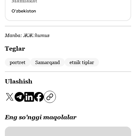
Mamlakat
O'zbekiston
Manba:
ЖЖ:humus
Teglar
portret
Samarqand
etnik tiplar
Ulashish
Eng so'nggi maqolalar