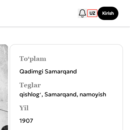
UZ
Kirish
To‘plam
Qadimgi Samarqand
Teglar
qishlogʻ
,
Samarqand
,
namoyish
Yil
1907