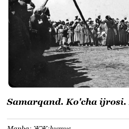
Samarqand. Ko'cha ijrosi.
Manba:
ЖЖ:humus