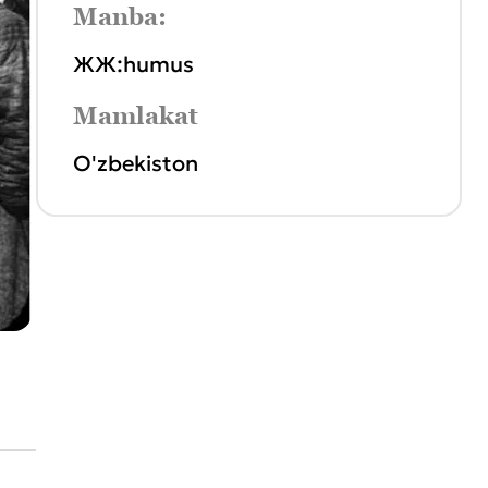
Manba:
ЖЖ:humus
Mamlakat
O'zbekiston