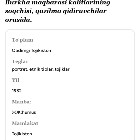
Burkha maqbarasi kalitlarining
soqchisi, qazilma qidiruvchilar
orasida.
To‘plam
Qadimgi Tojikiston
Teglar
portret
,
etnik tiplar
,
tojiklar
Yil
1932
Manba:
ЖЖ:humus
Mamlakat
Tojikiston