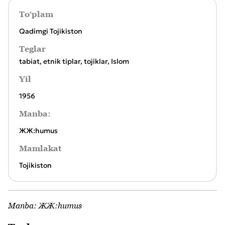
To‘plam
Qadimgi Tojikiston
Teglar
tabiat
,
etnik tiplar
,
tojiklar
,
Islom
Yil
1956
Manba:
ЖЖ:humus
Mamlakat
Tojikiston
Manba:
ЖЖ:humus