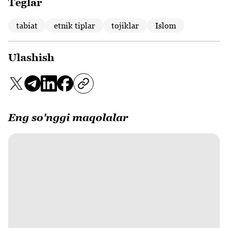
Teglar
tabiat
etnik tiplar
tojiklar
Islom
Ulashish
Eng so'nggi maqolalar