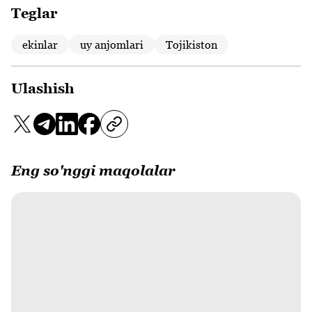
Teglar
ekinlar
uy anjomlari
Tojikiston
Ulashish
Eng so'nggi maqolalar