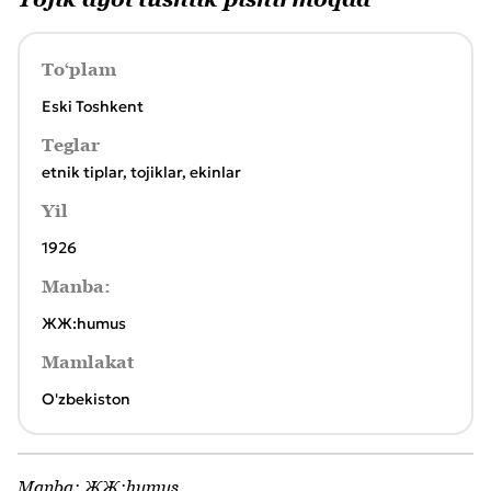
To‘plam
Eski Toshkent
Teglar
etnik tiplar
,
tojiklar
,
ekinlar
Yil
1926
Manba:
ЖЖ:humus
Mamlakat
O'zbekiston
Manba:
ЖЖ:humus