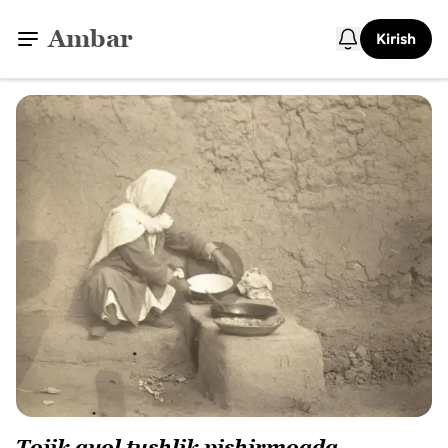
Ambar
Kirish
Tojik ayol tushlik pishirmoqda