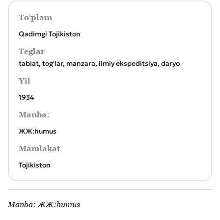
To‘plam
Qadimgi Tojikiston
Teglar
tabiat
,
tog'lar
,
manzara
,
ilmiy ekspeditsiya
,
daryo
Yil
1934
Manba:
ЖЖ:humus
Mamlakat
Tojikiston
Manba:
ЖЖ:humus