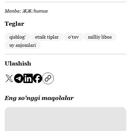
Manba:
ЖЖ:humus
Teglar
qishlogʻ
etnik tiplar
оʻtov
milliy libos
uy anjomlari
Ulashish
Eng so'nggi maqolalar