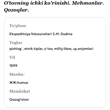
O'tovning ichki ko'rinishi. Mehmonlar.
Qozoqlar.
To‘plam
Ekspeditsiya fotosuratlari S.M. Dudina
Teglar
qishlogʻ
,
etnik tiplar
,
оʻtov
,
milliy libos
,
uy anjomlari
Yil
1899
Manba:
ЖЖ:humus
Mamlakat
Qozog'iston