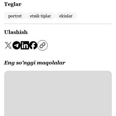
Teglar
portret
etnik tiplar
ekinlar
Ulashish
Eng so'nggi maqolalar