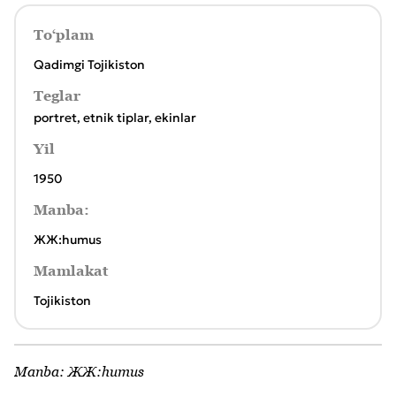
To‘plam
Qadimgi Tojikiston
Teglar
portret
,
etnik tiplar
,
ekinlar
Yil
1950
Manba:
ЖЖ:humus
Mamlakat
Tojikiston
Manba:
ЖЖ:humus