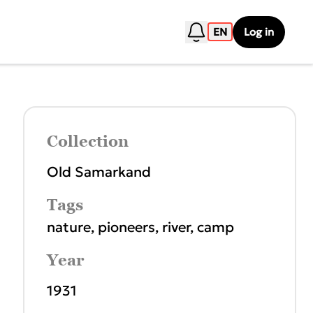
EN
Log in
Collection
Old Samarkand
Tags
nature
,
pioneers
,
river
,
camp
Year
1931