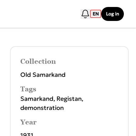
EN
Log in
Collection
Old Samarkand
Tags
Samarkand
,
Registan
,
demonstration
Year
1931