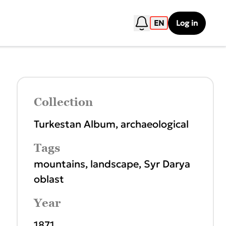
EN
Log in
Collection
Turkestan Album, archaeological
Tags
mountains
,
landscape
,
Syr Darya
oblast
Year
1871